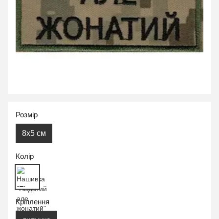
Розмір
8x5 см
Колір
Кріплення