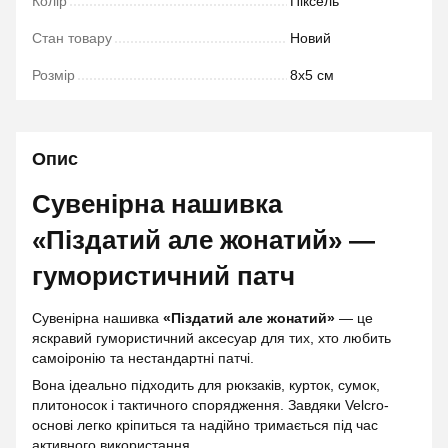
Колір
Піксель
Стан товару
Новий
Розмір
8x5 см
Опис
Сувенірна нашивка
«Піздатий але жонатий» —
гумористичний патч
Сувенірна нашивка
«Піздатий але жонатий»
— це
яскравий гумористичний аксесуар для тих, хто любить
самоіронію та нестандартні патчі.
Вона ідеально підходить для рюкзаків, курток, сумок,
плитоносок і тактичного спорядження. Завдяки Velcro-
основі легко кріпиться та надійно тримається під час
активного використання.