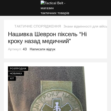
ТАКТИЧНЕ СПОРЯДЖЕННЯ
Знаки відмінності для військ
Нашивка Шеврон піксель “Ні
кроку назад медичний”
Артикул:
43
Написати відгук
РОЗПРОДАЖ
НОВИНКА
ХІТ