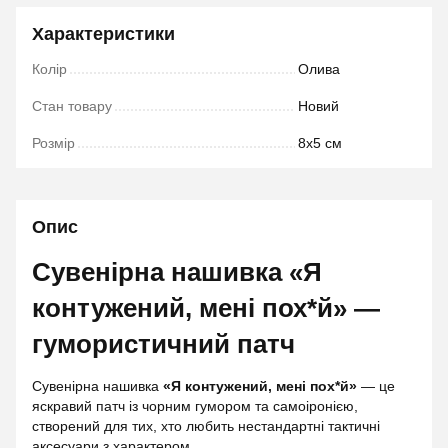
Характеристики
Колір
Олива
Стан товару
Новий
Розмір
8x5 см
Опис
Сувенірна нашивка «Я
контужений, мені пох*й» —
гумористичний патч
Сувенірна нашивка
«Я контужений, мені пох*й»
— це
яскравий патч із чорним гумором та самоіронією,
створений для тих, хто любить нестандартні тактичні
аксесуари з характером.