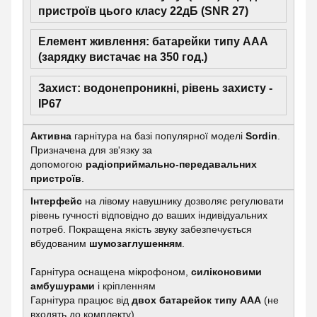
пристроїв цього класу 22дБ (SNR 27)
Елемент живлення: батарейки типу ААА
(зарядку вистачає на 350 год.)
Захист: водонепроникні, рівень захисту -
IP67
Активна
гарнітура на базі популярної моделі
Sordin
.
Призначена для зв'язку за
допомогою
радіоприймально-передавальних
пристроїв
.
Інтерфейс
на лівому навушнику дозволяє регулювати
рівень гучності відповідно до ваших індивідуальних
потреб. Покращена якість звуку забезпечується
вбудованим
шумозаглушенням
.
Гарнітура оснащена мікрофоном,
силіконовими
амбушурами
і кріпленням
Гарнітура працює від
двох батарейок типу ААА
(не
входять до комплекту).