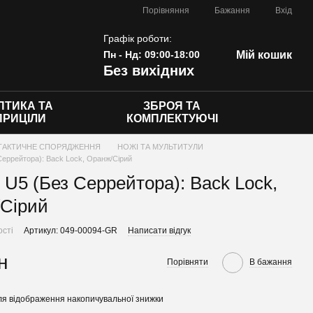
Порівняння
Бажання
Вхід
Графік роботи:
Пн - Нд: 09:00-18:00
Мій кошик
Без вихідних
ПТИКА ТА
ЗБРОЯ ТА
ПРИЦІЛИ
КОМПЛЕКТУЮЧІ
ТАКТИЧНЕ СПОРЯДЖЕННЯ
НОЖІ ТА МУЛЬТИТУЛИ
Серрейтора): Back Lock, Оранж/Сірий
 U5 (Без Серрейтора): Back Lock,
Сірий
ості
Артикул: 049-00094-GR
Написати відгук
н
Порівняти
В бажання
я відображення накопичувальної знижки