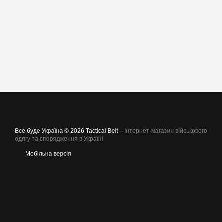
Все буде Україна © 2026 Tactical Belt –
Інтернет-магазин військового
одягу та спорядження в Україні
Мобільна версія