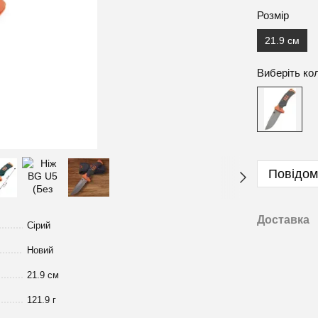
Розмір
21.9 см
Виберіть ко
Повідом
Доставка
Сірий
Новий
21.9 см
121.9 г