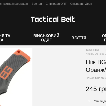
онтактна інформація
Бренди
Співпраця ОПТ
Співпраця Дроп
 оферти
Я ТА
ВІЙСЬКОВИЙ
О
ВЗУТТЯ
КА
ОДЯГ
Tactical Belt
Ніж BG U5 (Без 
Ніж BG
Оранж/
Немає в наявн
245 гр
Увійти
дл
%