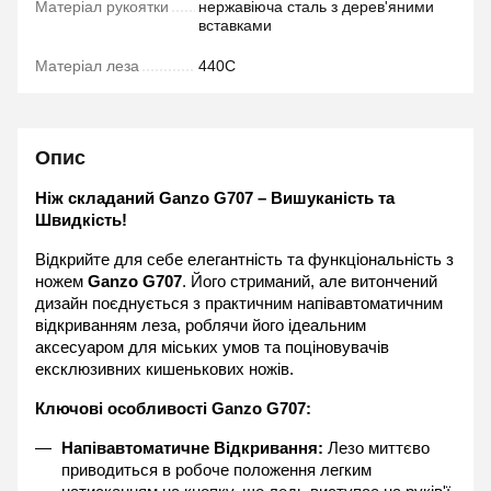
Матеріал рукоятки
нержавіюча сталь з дерев'яними
вставками
Матеріал леза
440C
Опис
Ніж складаний Ganzo G707 – Вишуканість та 
Швидкість!
Відкрийте для себе елегантність та функціональність з 
ножем 
Ganzo G707
. Його стриманий, але витончений 
дизайн поєднується з практичним напівавтоматичним 
відкриванням леза, роблячи його ідеальним 
аксесуаром для міських умов та поціновувачів 
ексклюзивних кишенькових ножів.
Ключові особливості Ganzo G707:
Напівавтоматичне Відкривання:
 Лезо миттєво 
приводиться в робоче положення легким 