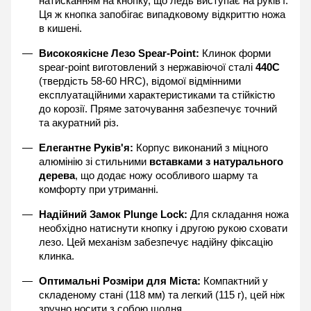
натисканням на кнопку, що ледь виступає на руків'ї. 
Ця ж кнопка запобігає випадковому відкриттю ножа 
в кишені.
Високоякісне Лезо Spear-Point:
 Клинок форми 
spear-point виготовлений з нержавіючої сталі 
440С
(твердість 58-60 HRC), відомої відмінними 
експлуатаційними характеристиками та стійкістю 
до корозії. Пряме заточування забезпечує точний 
та акуратний різ.
Елегантне Руків'я:
 Корпус виконаний з міцного 
алюмінію зі стильними 
вставками з натурального 
дерева
, що додає ножу особливого шарму та 
комфорту при утриманні.
Надійний Замок Plunge Lock:
 Для складання ножа 
необхідно натиснути кнопку і другою рукою сховати 
лезо. Цей механізм забезпечує надійну фіксацію 
клинка.
Оптимальні Розміри для Міста:
 Компактний у 
складеному стані (118 мм) та легкий (115 г), цей ніж 
зручно носити з собою щодня.