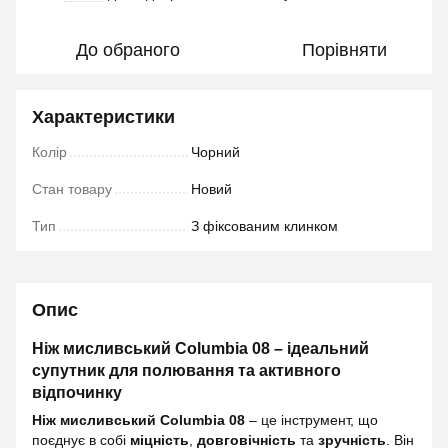
До обраного
Порівняти
Характеристики
Колір
Чорний
Стан товару
Новий
Тип
З фіксованим клинком
Опис
Ніж мисливський Columbia 08 – ідеальний
супутник для полювання та активного
відпочинку
Ніж мисливський Columbia 08
– це інструмент, що
поєднує в собі
міцність
,
довговічність
та
зручність
. Він