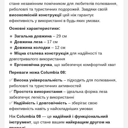
стане незамінним помічником для любителів полювання,
риболовлі та туристичних подорожей. Завдяки своїй
високоякісній конструкції
цей ніж гарантує
ефективність у використанні в будь-яких умовах.
Основні характеристики:
🔹
Загальна довжина
– 29 см
🔹
Довжина леза
– 17 см
🔹
Довжина колодки
– 12 см
🔹
Міцна сталева конструкція
для надійності та
довготривалого використання
🔹
Ергономічна ручка
, що забезпечує комфортний хват
Переваги ножа Columbia 08:
✅
Висока універсальність
– підходить для полювання,
риболовлі та туристичних активностей
✅
Простота використання
– ідеальна форма леза
забезпечує легкість у використанні
✅
Надійність і довговічність
– зберігає свою
ефективність навіть у найскладніших умовах
Ніж
Columbia 08
— це
надійний і функціональний
інструмент
, що стане вашим
найкращим другом на
природі
.