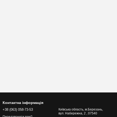
Контактна інформація
+38 (063) 058-73-53
Київська область, м.Березань,
вул. Набережна, 2 , 07540
Передзвонити вам?