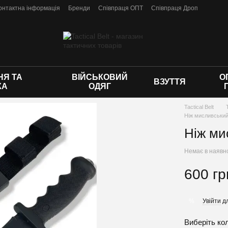
онтактна інформація
Бренди
Співпраця ОПТ
Співпраця Дроп
 оферти
Я ТА
ВІЙСЬКОВИЙ
О
ВЗУТТЯ
КА
ОДЯГ
Tactical Belt
Ніж мисливський
Ніж ми
Немає в наявн
600 гр
Увійти
дл
%
Виберіть ко