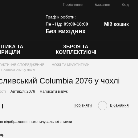
Порівняння
Бажання
Вхід
Графік роботи:
Пн - Нд: 09:00-18:00
Мій кошик
Без вихідних
ПТИКА ТА
ЗБРОЯ ТА
ПРИЦІЛИ
КОМПЛЕКТУЮЧІ
ТАКТИЧНЕ СПОРЯДЖЕННЯ
НОЖІ ТА МУЛЬТИТУЛИ
 Columbia 2076 у чохлі
сливський Columbia 2076 у чохлі
ості
Артикул: 2076
Написати відгук
н
Порівняти
В бажання
я відображення накопичувальної знижки
лір