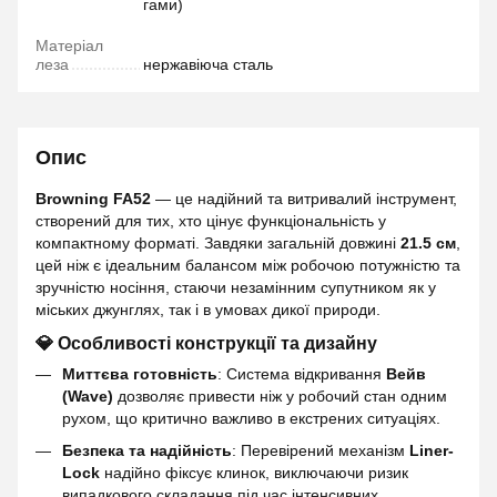
гами)
Матеріал
леза
нержавіюча сталь
Опис
Browning FA52
— це надійний та витривалий інструмент,
створений для тих, хто цінує функціональність у
компактному форматі. Завдяки загальній довжині
21.5 см
,
цей ніж є ідеальним балансом між робочою потужністю та
зручністю носіння, стаючи незамінним супутником як у
міських джунглях, так і в умовах дикої природи.
💎 Особливості конструкції та дизайну
Миттєва готовність
: Система відкривання
Вейв
(Wave)
дозволяє привести ніж у робочий стан одним
рухом, що критично важливо в екстрених ситуаціях.
Безпека та надійність
: Перевірений механізм
Liner-
Lock
надійно фіксує клинок, виключаючи ризик
випадкового складання під час інтенсивних