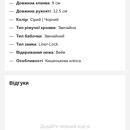
Довжина клинка
: 9 см
Довжина рукояті
: 12.5 см
Колір
: Сірий | Чорний
Тип ріжучої кромки
: Звичайна
Тип бабочки
: Звичайний
Тип замка
: Liner-Lock
Відкривання ножа
: Вейв
Особливості
: Кишенькова кліпса
Відгуки
Додайте перший відгук