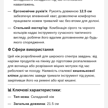
навантажень.
Ергономічне руків'я
: Рукоять довжиною
12.5 см
забезпечує впевнений хват, дозволяючи комфортно
працювати ножем тривалий час без втоми для долоні.
Стильний екстер'єр
: Комбінація сірого та чорного
кольорів надає інструменту сучасного тактичного
вигляду, роблячи його вдалим доповненням до будь-
якого спорядження.
⚙️ Сфери використання
Цей ніж розроблений для широкого спектра завдань: від
нарізки продуктів на пікніку до підготовки розпалювання
для вогнища або розрізання міцних мотузок під час
риболовлі чи походу. Наявність сталевої
кишенькової
кліпси
дозволяє завжди тримати інструмент під рукою,
закріпивши його на ремені або краї кишені.
📊 Ключові характеристики:
Тип ножа
: Складаний ніж
Загальна довжина
: 21.5 см