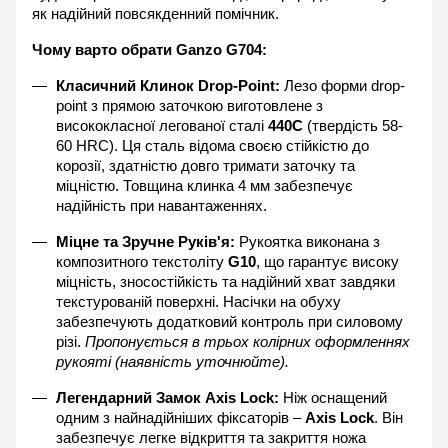
як надійний повсякденний помічник.
Чому варто обрати Ganzo G704:
Класичний Клинок Drop-Point:
 Лезо форми drop-
point з прямою заточкою виготовлене з 
висококласної легованої сталі 
440С
 (твердість 58-
60 HRC). Ця сталь відома своєю стійкістю до 
корозії, здатністю довго тримати заточку та 
міцністю. Товщина клинка 4 мм забезпечує 
надійність при навантаженнях.
Міцне та Зручне Руків'я:
 Рукоятка виконана з 
композитного текстоліту 
G10
, що гарантує високу 
міцність, зносостійкість та надійний хват завдяки 
текстурованій поверхні. Насічки на обуху 
забезпечують додатковий контроль при силовому 
різі. 
Пропонується в трьох колірних оформленнях 
рукояті (наявність уточнюйте).
Легендарний Замок Axis Lock:
 Ніж оснащений 
одним з найнадійніших фіксаторів – 
Axis Lock
. Він 
забезпечує легке відкриття та закриття ножа 