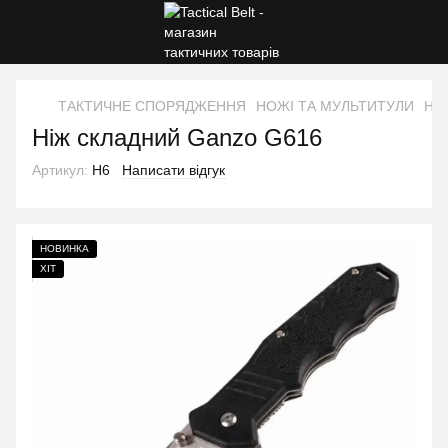
ТАКТИЧНЕ СПОРЯДЖЕННЯ
НОЖІ ТА МУЛЬТИТУЛИ
Ніж
Ніж складний Ganzo G616
Артикул:
Н6
Написати відгук
НОВИНКА
ХІТ