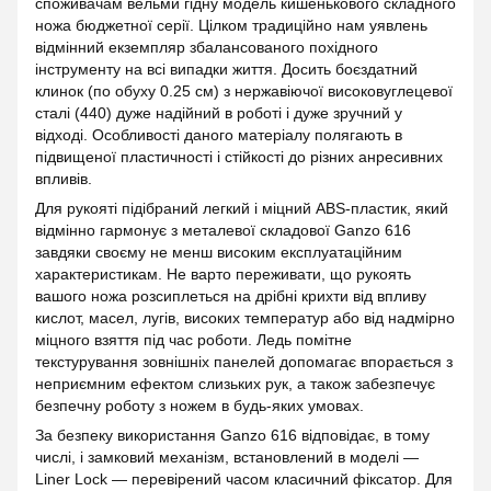
споживачам вельми гідну модель кишенькового складного
ножа бюджетної серії. Цілком традиційно нам уявлень
відмінний екземпляр збалансованого похідного
інструменту на всі випадки життя. Досить боєздатний
клинок (по обуху 0.25 см) з нержавіючої високовуглецевої
сталі (440) дуже надійний в роботі і дуже зручний у
відході. Особливості даного матеріалу полягають в
підвищеної пластичності і стійкості до різних анресивних
впливів.
Для рукояті підібраний легкий і міцний ABS-пластик, який
відмінно гармонує з металевої складової Ganzo 616
завдяки своєму не менш високим експлуатаційним
характеристикам. Не варто переживати, що рукоять
вашого ножа розсиплеться на дрібні крихти від впливу
кислот, масел, лугів, високих температур або від надмірно
міцного взяття під час роботи. Ледь помітне
текстурування зовнішніх панелей допомагає впорається з
неприємним ефектом слизьких рук, а також забезпечує
безпечну роботу з ножем в будь-яких умовах.
За безпеку використання Ganzo 616 відповідає, в тому
числі, і замковий механізм, встановлений в моделі —
Liner Lock — перевірений часом класичний фіксатор. Для