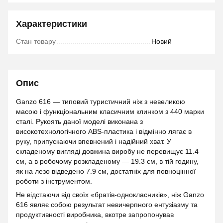
Характеристики
Стан товару
Новий
Опис
Ganzo 616 — типовий туристичний ніж з невеликою
масою і функціональним класичним клинком з 440 марки
сталі. Рукоять даної моделі виконана з
високотехнологічного ABS-пластика і відмінно лягає в
руку, припускаючи впевнений і надійний хват. У
складеному вигляді довжина виробу не перевищує 11.4
см, а в робочому розкладеному — 19.3 см, в тій годину,
як на лезо відведено 7.9 см, достатніх для повноцінної
роботи з інструментом.
Не відстаючи від своїх «братів-однокласників», ніж Ganzo
616 являє собою результат невичерпного ентузіазму та
продуктивності виробника, вкотре запропонував