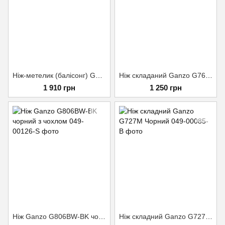
Нiж-метелик (балiсонг) Ganzo G766-BK
Нiж складаний Ganzo G768PT-BK чорний клинок
1 910 грн
1 250 грн
Ніж Ganzo G806BW-BK чорний з чохлом
Ніж складний Ganzo G727M Чорний