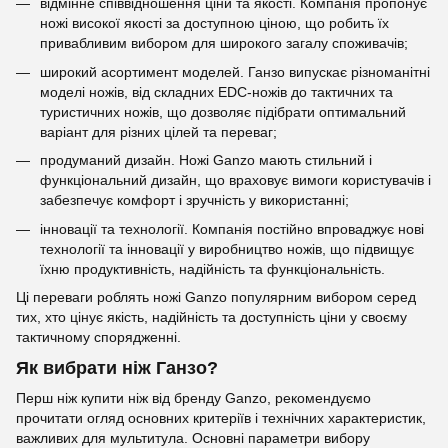
відмінне співвідношення ціни та якості. Компанія пропонує
ножі високої якості за доступною ціною, що робить їх
привабливим вибором для широкого загалу споживачів;
широкий асортимент моделей. Ганзо випускає різноманітні
моделі ножів, від складних EDC-ножів до тактичних та
туристичних ножів, що дозволяє підібрати оптимальний
варіант для різних цілей та переваг;
продуманий дизайн. Ножі Ganzo мають стильний і
функціональний дизайн, що враховує вимоги користувачів і
забезпечує комфорт і зручність у використанні;
інновації та технології. Компанія постійно впроваджує нові
технології та інновації у виробництво ножів, що підвищує
їхню продуктивність, надійність та функціональність.
Ці переваги роблять ножі Ganzo популярним вибором серед
тих, хто цінує якість, надійність та доступність ціни у своєму
тактичному спорядженні.
Як вибрати ніж Ганзо?
Перш ніж купити ніж від бренду Ganzo, рекомендуємо
прочитати огляд основних критеріїв і технічних характеристик,
важливих для мультитула. Основні параметри вибору