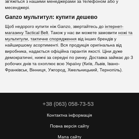
зв'яжіться з нашими менеджерами за телефоном або у
месенджері.
Ganzo мультитул: купити дешево
Щоб недорого купити ніж Ganzo, звертайтесь до
інтернет-
магазину Tactical Belt.
Також у нас ви можете замовити
ножі та
мультитули
,
тактичне спорядження
від інших брендів у
найширшому асортименті. Вся продукція оригінальна від
виробника, надається офіційна гарантія якості. Ціни дуже
демократичні, нижчі за середні по ринку. Доставка займає до 3
робочих днів та охоплює всю Україну (Київ, Львів, Івано-
Франківськ, Вінниця, Ужгород, Хмельницький, Тернопіль).
+38 (063) 058-73-53
Контактна інформація
Повна версія сайту
Мапа сайту