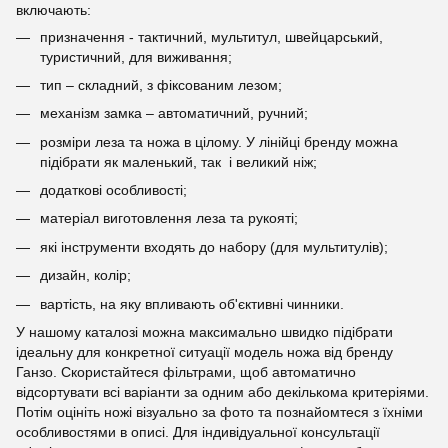
включають:
призначення - тактичний, мультитул, швейцарський,
туристичний, для виживання;
тип – складний, з фіксованим лезом;
механізм замка – автоматичний, ручний;
розміри леза та ножа в цілому. У лінійці бренду можна
підібрати як маленький, так і великий ніж;
додаткові особливості;
матеріал виготовлення леза та рукояті;
які інструменти входять до набору (для мультитулів);
дизайн, колір;
вартість, на яку впливають об'єктивні чинники.
У нашому каталозі можна максимально швидко підібрати
ідеальну для конкретної ситуації модель ножа від бренду
Ганзо. Скористайтеся фільтрами, щоб автоматично
відсортувати всі варіанти за одним або декількома критеріями.
Потім оцініть ножі візуально за фото та познайомтеся з їхніми
особливостями в описі. Для індивідуальної консультації