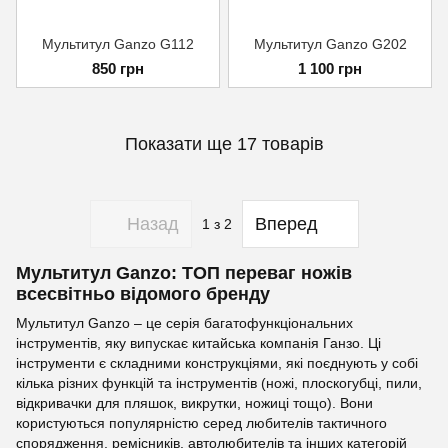
Мультитул Ganzo G112
Мультитул Ganzo G202
850 грн
1 100 грн
Показати ще 17 товарів
Назад
Вперед
1
з 2
Мультитул Ganzo: ТОП переваг ножів
всесвітньо відомого бренду
Мультитул Ganzo – це серія багатофункціональних
інструментів, яку випускає китайська компанія Ганзо. Ці
інструменти є складними конструкціями, які поєднують у собі
кілька різних функцій та інструментів (ножі, плоскогубці, пили,
відкривачки для пляшок, викрутки, ножиці тощо). Вони
користуються популярністю серед любителів тактичного
спорядження, ремісників, автолюбителів та інших категорій