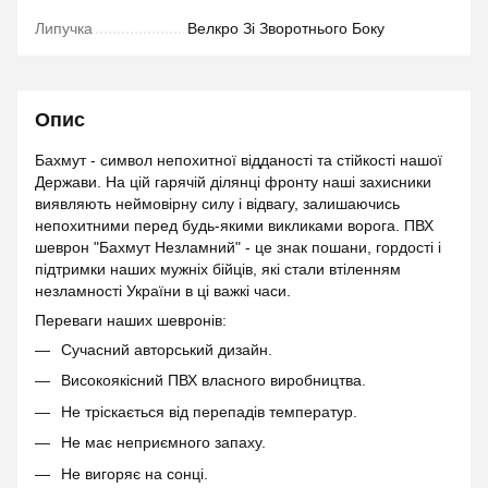
Липучка
Велкро Зі Зворотнього Боку
Опис
Бахмут - символ непохитної відданості та стійкості нашої
Держави. На цій гарячій ділянці фронту наші захисники
виявляють неймовірну силу і відвагу, залишаючись
непохитними перед будь-якими викликами ворога. ПВХ
шеврон "Бахмут Незламний" - це знак пошани, гордості і
підтримки наших мужніх бійців, які стали втіленням
незламності України в ці важкі часи.
Переваги наших шевронів:
Сучасний авторський дизайн.
Високоякісний ПВХ власного виробництва.
Не тріскається від перепадів температур.
Не має неприємного запаху.
Не вигоряє на сонці.