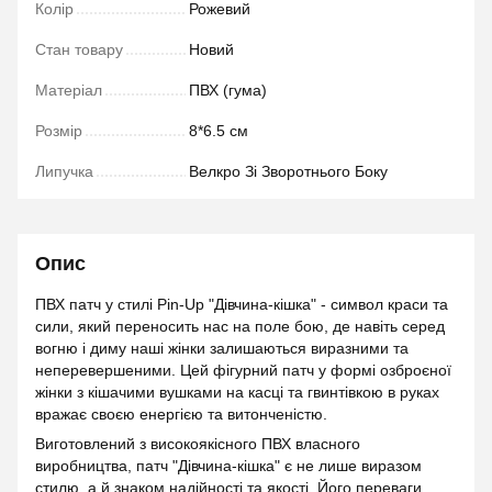
Колір
Рожевий
Стан товару
Новий
Матеріал
ПВХ (гума)
Розмір
8*6.5 см
Липучка
Велкро Зі Зворотнього Боку
Опис
ПВХ патч у стилі Pin-Up "Дівчина-кішка" - символ краси та
сили, який переносить нас на поле бою, де навіть серед
вогню і диму наші жінки залишаються виразними та
неперевершеними. Цей фігурний патч у формі озброєної
жінки з кішачими вушками на касці та гвинтівкою в руках
вражає своєю енергією та витонченістю.
Виготовлений з високоякісного ПВХ власного
виробництва, патч "Дівчина-кішка" є не лише виразом
стилю, а й знаком надійності та якості. Його переваги