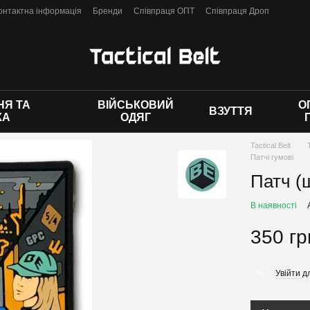
онтактна інформація
Бренди
Співпраця ОПТ
Співпраця Дроп
 оферти
Я ТА
ВІЙСЬКОВИЙ
О
ВЗУТТЯ
КА
ОДЯГ
Tactical Belt
Патчі гумові
Патч (ш
В наявності
350 гр
Увійти
дл
%