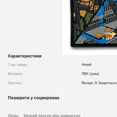
Характеристики
Стан товару
Новий
Матеріал
ПВХ (гума)
Липучка
Велкро Зі Зворотньог
Поширити у соцмережах
Опис
Новий відгук або коментар