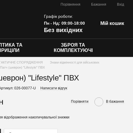
Порівняння
Бажання
Вхід
Графік роботи:
Пн - Нд: 09:00-18:00
Мій кошик
Без вихідних
ПТИКА ТА
ЗБРОЯ ТА
ПРИЦІЛИ
КОМПЛЕКТУЮЧІ
ТАКТИЧНЕ СПОРЯДЖЕННЯ
Знаки відмінності для військових
Патч (шеврон) "Lifestyle" ПВХ
еврон) "Lifestyle" ПВХ
Артикул: 026-00077-U
Написати відгук
н
Порівняти
В бажання
я відображення накопичувальної знижки