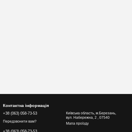
Контактна інформація
+38 (063) 058-73-53
Київська область, м.Березань,
вул. Набережна, 2 , 07540
Передзвонити вам?
Мапа проїзду
+38 (063) 058-73-53