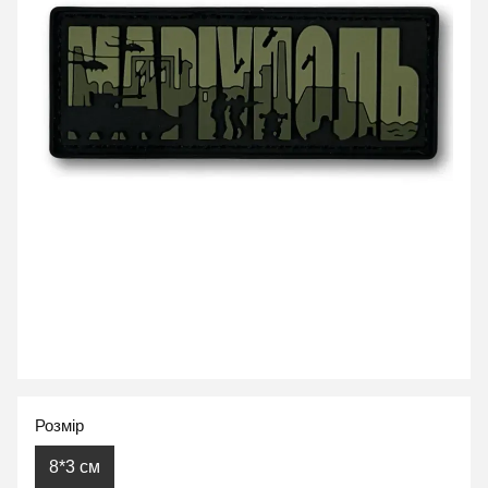
Розмір
8*3 см