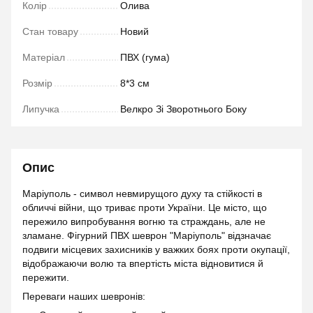
Колір
Олива
Стан товару
Новий
Матеріал
ПВХ (гума)
Розмір
8*3 см
Липучка
Велкро Зі Зворотнього Боку
Опис
Маріуполь - символ невмирущого духу та стійкості в
обличчі війни, що триває проти України. Це місто, що
пережило випробування вогню та страждань, але не
зламане. Фігурний ПВХ шеврон "Маріуполь" відзначає
подвиги місцевих захисників у важких боях проти окупації,
відображаючи волю та впертість міста відновитися й
пережити.
Переваги наших шевронів: