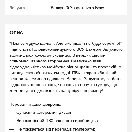
Липучка
Велкро Зі Зворотнього Боку
Опис
"Нам всім дуже важко... Але вже ніколи не буде соромно!"
Гідні слова Головнокомандуючого ЗСУ Валерія Залужного
відгукнулися кожному українцю. З перших хвилин
повномасштабного вторгнення він мужньо взяв
відповідальність за майбутнє рідної країни та професійно
виконує свої обов’язки сьогодні. ПВХ шеврон «Залізний
Генерал» - символ вдячності Валерію Залужному за його
відданість, непохитність, чесність та почуття гумору, що
кожного дня підживлюють нашу віру в перемогу!
Переваги наших шевронів:
Сучасний авторський дизайн.
Високоякісний ПВХ власного виробництва.
Не тріскається від перепадів температур.