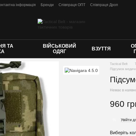
онтактна інформація
Бренди
Співпраця ОПТ
Співпраця Дроп
 оферти
Я ТА
ВІЙСЬКОВИЙ
О
ВЗУТТЯ
КА
ОДЯГ
Tactical Belt
Підсумок медич
Підсум
Немає в наявн
960 гр
Увійти
дл
%
Виберіть ко