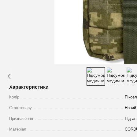
Характеристики
Колір
Піксе
Стан товару
Новий
Призначення
Під ап
Матеріал
CORDU