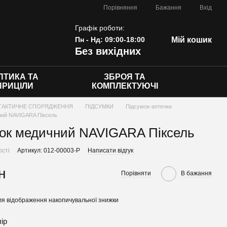
Порівняння
Бажання
Вхід
Графік роботи:
Пн - Нд: 09:00-18:00
Мій кошик
Без вихідних
ПТИКА ТА
ЗБРОЯ ТА
ПРИЦІЛИ
КОМПЛЕКТУЮЧІ
ТАКТИЧНЕ СПОРЯДЖЕННЯ
ПІДСУМКИ
Підсумок-аптечки
ний NAVIGARA Піксель
ок медичний NAVIGARA Піксель
ості
Артикул: 012-00003-P
Написати відгук
н
Порівняти
В бажання
я відображення накопичувальної знижки
лір