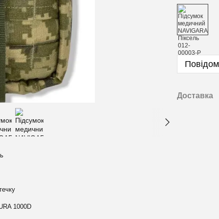
Повідом
Доставка
ль
течку
RA 1000D