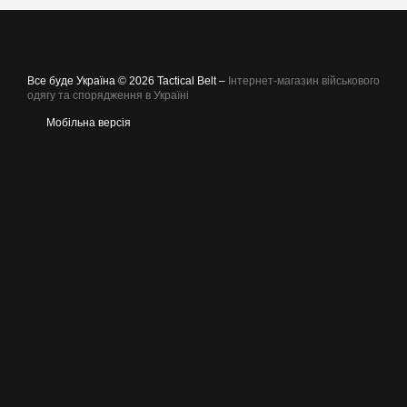
Все буде Україна © 2026 Tactical Belt –
Інтернет-магазин військового
одягу та спорядження в Україні
Мобільна версія