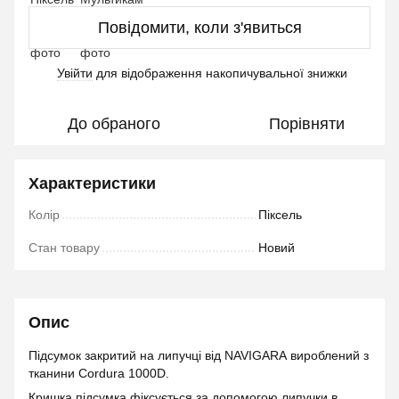
Повідомити, коли з'явиться
Увійти
для відображення накопичувальної знижки
%
До обраного
Порівняти
Характеристики
Колір
Піксель
Стан товару
Новий
Опис
Підсумок закритий на липучці від NAVIGARA вироблений з
тканини Cordura 1000D.
Кришка підсумка фіксується за допомогою липучки в