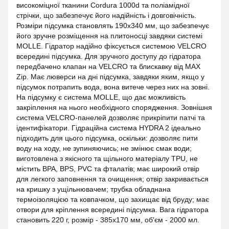
високоміцної тканини Cordura 1000d та поліамідної
стрічки, що забезпечує його надійність і довговічність.
Розміри підсумка становлять 190х340 мм, що забезпечує
його зручне розміщення на плитоносці завдяки системі
MOLLE. Гідратор надійно фіксується системою VELCRO
всередині підсумка. Для зручного доступу до гідратора
передбачено клапан на VELCRO та блискавку від MAX
Zip. Має люверси на дні підсумка, завдяки яким, якщо у
підсумок потрапить вода, вона витече через них на зовні.
На підсумку є система MOLLE, що дає можливість
закріплення на нього необхідного спорядження. Зовнішня
система VELCRO-панелей дозволяє прикріпити патчі та
ідентифікатори. Гідраційна система HYDRA 2 ідеально
підходить для цього підсумка, оскільки: дозволяє пити
воду на ходу, не зупиняючись; не змінює смак води;
виготовлена з якісного та щільного матеріалу TPU, не
містить BPA, BPS, PVC та фталатів; має широкий отвір
для легкого заповнення та очищення; отвір закривається
на кришку з ущільнювачем; трубка обладнана
термоізоляцією та ковпачком, що захищає від бруду; має
отвори для кріплення всередині підсумка. Вага гідратора
становить 220 г, розмір - 385х170 мм, об'єм - 2000 мл.