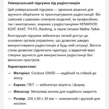
Універсальний підсумок під радіостанцію
Цей універсальний підсумок — ідеальне рішення для
зручного зберігання та транспортування радіостанцій. Він
сумісний з широким спектром моделей, як професійних,
так і аматорських, зокрема з радіостанціями KENWOOD
K2AT, K4AT, TH-F5, Baofeng, а також типами Walkie-Talkie.
Конструкція підсумка забезпечує легкий доступ до
основних органів управління, що дозволяє швидко
використовувати радіостанцію в будь-якій ситуації. Висота
стінки дозволяє підключати гарнітуру, а відкритий верх
створює зручність для використання радіостанції без
виносних пристроїв.
Характеристики:
Матеріал
: Cordura 1000D — надійний та стійкий до
зносу.
Каркас
: ПЕТ — забезпечує міцність і форму.
Фіксатор
: Металева кнопка для надійного закриття.
Розмір
: 150 x 80 x 30 мм — компактний і зручний для
носіння.