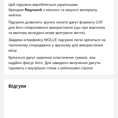
Цей підсумок виробляється українським
брендом
Ragnarok
з якісного та міцного матеріалу
нейлон.
Підсумок дозволить зручно носити джгут формату CAT
для його оперативного використання (що при вчасному
та вмілому володінні може врятувати життя).
Завдяки інтерфейсу MOLLE підсумок легко кріпиться на
тактичному спорядженні у зручному для використання
місці.
Кріпиться джгут широкою еластичною гумкою, яка
надійно фіксує його. Для швидкого вилучення джгута-
турнікету є внутрішня стінка з нейлонової стропи.
Відгуки