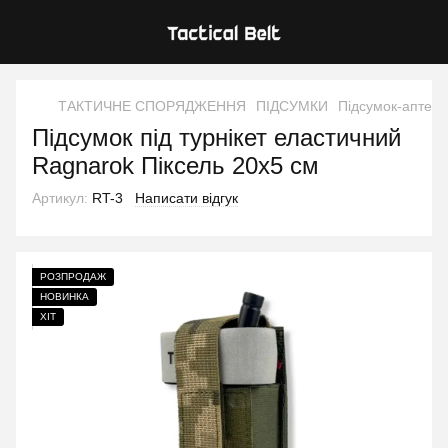
ТАКТИЧНЕ СПОРЯДЖЕННЯ
ПІДСУМКИ
Підсумок-аптечк
Підсумок під турнікет еластичний
Ragnarok Піксель 20х5 см
Артикул:
RT-3
Написати відгук
РОЗПРОДАЖ
НОВИНКА
ХІТ