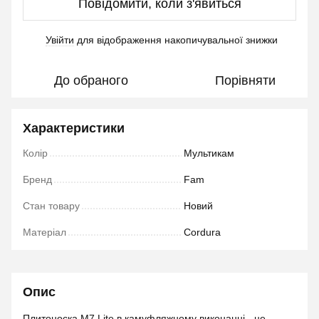
Повідомити, коли з'явиться
Увійти
для відображення накопичувальної знижки
%
До обраного
Порівняти
Характеристики
Колір
Мультикам
Бренд
Fam
Стан товару
Новий
Матеріал
Cordura
Опис
Плитоноска М7 Lite в камуфляжному виконанні - це