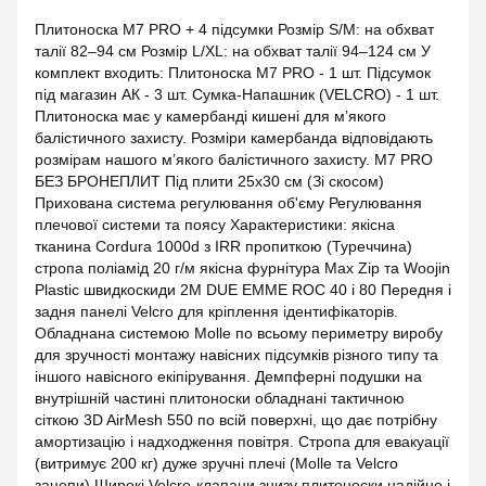
Плитоноска М7 PRO + 4 підсумки Розмір S/M: на обхват
талії 82–94 см Розмір L/XL: на обхват талії 94–124 см У
комплект входить: Плитоноска М7 PRO - 1 шт. Підсумок
під магазин АК - 3 шт. Сумка-Напашник (VELCRO) - 1 шт.
Плитоноска має у камербанді кишені для мʼякого
балістичного захисту. Розміри камербанда відповідають
розмірам нашого мʼякого балістичного захисту. M7 PRO
БЕЗ БРОНЕПЛИТ Під плити 25x30 см (Зі скосом)
Прихована система регулювання об'єму Регулювання
плечової системи та поясу Характеристики: якісна
тканина Cordura 1000d з IRR пропиткою (Туреччина)
стропа поліамід 20 г/м якісна фурнітура Max Zip та Woojin
Plastic швидкоскиди 2M DUE EMME ROC 40 і 80 Передня і
задня панелі Velcro для кріплення ідентифікаторів.
Обладнана системою Molle по всьому периметру виробу
для зручності монтажу навісних підсумків різного типу та
іншого навісного екіпірування. Демпферні подушки на
внутрішній частині плитоноски обладнані тактичною
сіткою 3D AirMesh 550 по всій поверхні, що дає потрібну
амортизацію і надходження повітря. Стропа для евакуації
(витримує 200 кг) дуже зручні плечі (Molle та Velcro
зацепи) Широкі Velcro-клапани знизу плитоноски надійно і