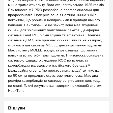
міцно тримають плиту. Вага становить всього 1925 грамів.
Плитоноска М7 PRO розроблена професіоналами для
професіоналів. Поперше вона з Cordura 1000d з IRR
покритям, що робить її невиразними в прилади нічного
бачення. Найголовніше це захист, вона має вбудовані
кишені для збільшених балістичних пакетів. Демферна
система FamPRO, більш зручна та ефективна. Плечова
система від М7, яка приємно огинає шию та не натирає,
отримала ще систему MOLLE для закріплення підсумків.
Має систему MOLLE всюди, та це означає, що можна
навісити всі потрібні вам підсумки. Плитоноска оснащена
системою швидкого скидання ROC на плечах та
камербандах від відомого італійського бренда 2М.
Евакуаційна стропа (не просто лямка ззаду) витягується
на 80 см та проходить скрізь усю плитоноску. Має два
розміри камербандів та систему регулювання шок-корд
на спині. Плечі регулюються завдяки прихованій системі
HookTune.
Відгуки