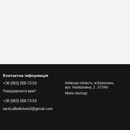
Контактна інформація
+38 (063) 058-73-53
Київська область, м.Березань,
вул. Набережна, 2 , 07540
Передзвонити вам?
Мапа проїзду
+38 (063) 058-73-53
tacticalbeltstore3@gmail.com