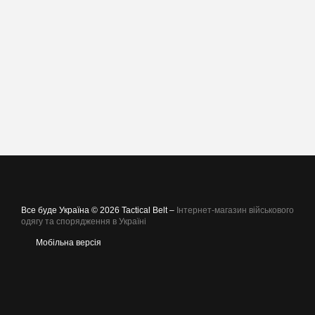
Все буде Україна © 2026 Tactical Belt –
Інтернет-магазин військового
одягу та спорядження в Україні
Мобільна версія