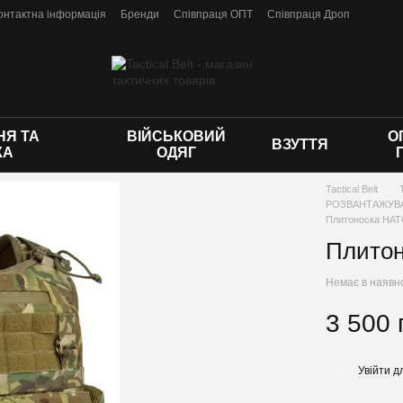
онтактна інформація
Бренди
Співпраця ОПТ
Співпраця Дроп
 оферти
Я ТА
ВІЙСЬКОВИЙ
О
ВЗУТТЯ
КА
ОДЯГ
Tactical Belt
РОЗВАНТАЖУВА
Плитоноска НАТ
Плито
Немає в наявн
3 500 
Увійти
дл
%