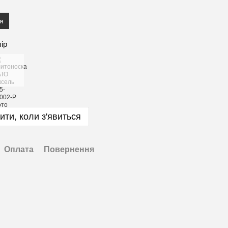
я
лір
ити, коли з'явиться
Оплата
Повернення