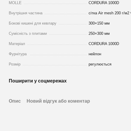
MOLLE
CORDURA 1000D
Внутрішня частина
сітка Air mesh 200 г/м2
Бокові кишені для кевлару
300×150 мм
Сумісність з плитами
250×300 мм
Матеріал
CORDURA 1000D
Фурнітура
нейлон
Розмір
регулюється
Поширити у соцмережах
Опис
Новий відгук або коментар