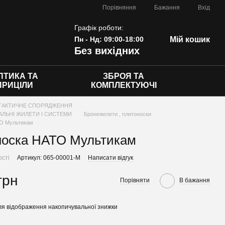
Порівняння
Бажання
Вхід
Графік роботи:
Пн - Нд: 09:00-18:00
Мій кошик
Без вихідних
ПТИКА ТА
ЗБРОЯ ТА
ПРИЦІЛИ
КОМПЛЕКТУЮЧІ
ТАКТИЧНЕ СПОРЯДЖЕННЯ
ЛЬНІ ЖИЛЕТИ І СИСТЕМИ
Бронежелети , плитоноски
О Мультикам
носка НАТО Мультикам
ості
Артикул: 065-00001-M
Написати відгук
грн
Порівняти
В бажання
я відображення накопичувальної знижки