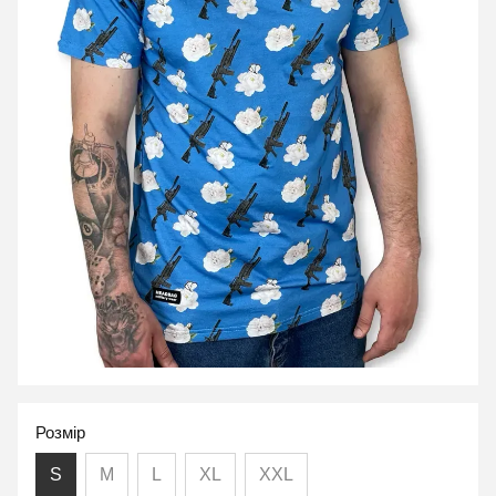
Розмір
S
M
L
XL
XXL