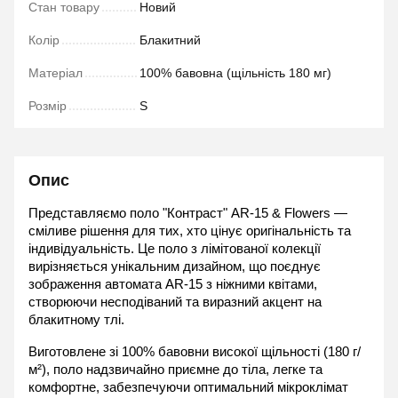
Стан товару
Новий
Колір
Блакитний
Матеріал
100% бавовна (щільність 180 мг)
Розмір
S
Опис
Представляємо поло "Контраст" AR-15 & Flowers — 
сміливе рішення для тих, хто цінує оригінальність та 
індивідуальність. Це поло з лімітованої колекції 
вирізняється унікальним дизайном, що поєднує 
зображення автомата AR-15 з ніжними квітами, 
створюючи несподіваний та виразний акцент на 
блакитному тлі.
Виготовлене зі 100% бавовни високої щільності (180 г/
м²), поло надзвичайно приємне до тіла, легке та 
комфортне, забезпечуючи оптимальний мікроклімат 