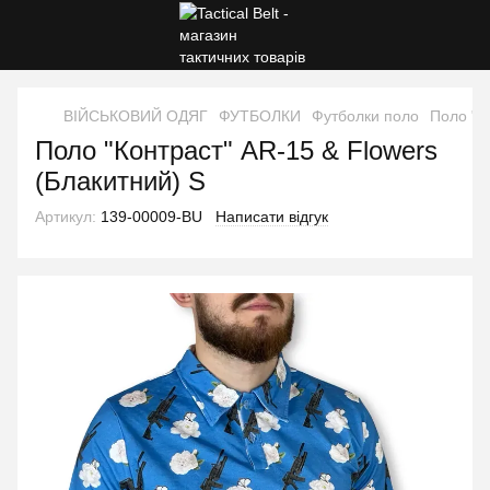
ВІЙСЬКОВИЙ ОДЯГ
ФУТБОЛКИ
Футболки поло
Поло "К
Поло "Контраст" AR-15 & Flowers
(Блакитний) S
Артикул:
139-00009-BU
Написати відгук