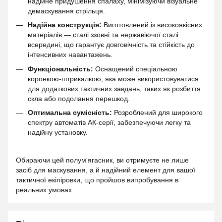
надійне придушення спалаху, мінімізуючи візуальне
демаскування стрільця.
Надійна конструкція:
Виготовлений із високоякісних
матеріалів — сталі ззовні та нержавіючої сталі
всередині, що гарантує довговічність та стійкість до
інтенсивних навантажень.
Функціональність:
Оснащений спеціальною
коронкою-штрикалкою, яка може використовуватися
для додаткових тактичних завдань, таких як розбиття
скла або подолання перешкод.
Оптимальна сумісність:
Розроблений для широкого
спектру автоматів АК-серії, забезпечуючи легку та
надійну установку.
Обираючи цей полум'ягасник, ви отримуєте не лише
засіб для маскування, а й надійний елемент для вашої
тактичної екіпіровки, що пройшов випробування в
реальних умовах.