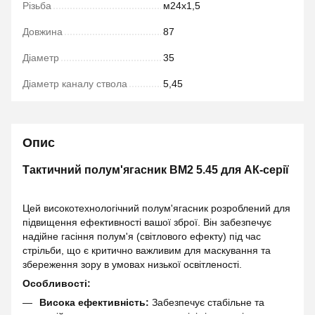
Різьба
м24x1,5
Довжина
87
Діаметр
35
Діаметр каналу ствола
5,45
Опис
Тактичний полум'ягасник BM2 5.45 для АК-серії
Цей високотехнологічний полум'ягасник розроблений для
підвищення ефективності вашої зброї. Він забезпечує
надійне гасіння полум'я (світлового ефекту) під час
стрільби, що є критично важливим для маскування та
збереження зору в умовах низької освітленості.
Особливості:
Висока ефективність:
Забезпечує стабільне та