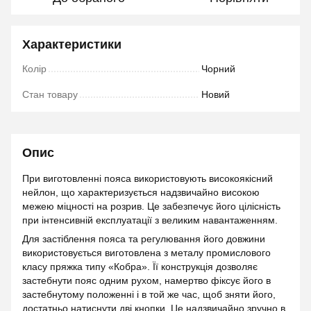
Характеристики
Колір
Чорний
Стан товару
Новий
Опис
При виготовленні пояса використовують високоякісний
нейлон, що характеризується надзвичайно високою
межею міцності на розрив. Це забезпечує його цілісність
при інтенсивній експлуатації з великим навантаженням.
Для застіблення пояса та регулювання його довжини
використовується виготовлена ​​з металу промислового
класу пряжка типу «Кобра». Її конструкція дозволяє
застебнути пояс одним рухом, намертво фіксує його в
застебнутому положенні і в той же час, щоб зняти його,
достатньо натиснути дві кнопки. Це надзвичайно зручно в