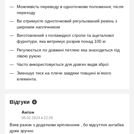
Можливість переводу в одноточкове положення, після
переходу
Ви отримуєте одноточковий регульований ремінь з
широким наплічником
Виготовлений з поліамідної стропи та ацеталової
фурнітури, яка витримує розрив понад 100 кг.
Регулюється по довжині петлею яка знаходиться під
лівою рукою
Часто використовується для довгих видів зброї.
Зменшує тиск на плече завдяки товщині мʼякого
елемента.
Відгуки
6
Антон
06.02.2024 в 22:26
Взяв разом з додаткови кріпленням , бо відсуттня антабка
дуже зручно