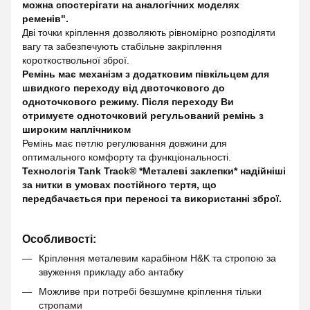
можна спостерігати на аналогічних моделях
ременів".
Дві точки кріплення дозволяють рівномірно розподіляти
вагу та забезпечують стабільне закріплення
короткоствольної зброї.
Ремінь має механізм з додатковим півкільцем для
швидкого переходу від двоточкового до
одноточкового режиму. Після переходу Ви
отримуєте одноточковий регульований ремінь з
широким наплічником
Ремінь має петлю регулювання довжини для
оптимального комфорту та функціональності.
Технологія Tank Track® *Металеві заклепки* надійніші
за нитки в умовах постійного тертя, що
передбачається при переносі та використанні зброї.
Особливості:
Кріплення металевим карабіном H&K та стропою за
звуження прикладу або антабку
Можливе при потребі безшумне кріплення тільки
стропами