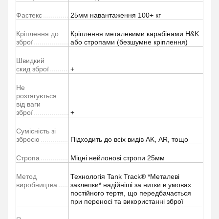
Фастекс
25мм навантаження 100+ кг
Кріплення до
Кріплення металевими карабінами H&K
зброї
або стропами (безшумне кріплення)
Швидкий
скид зброї
+
Не
розтягується
від ваги
зброї
+
Сумісність зі
зброєю
Підходить до всіх видів AK, АR, тощо
Стропа
Міцні нейлонові стропи 25мм
Метод
Технологія Tank Track® *Металеві
виробництва
заклепки* надійніші за нитки в умовах
постійного тертя, що передбачається
при переносі та використанні зброї