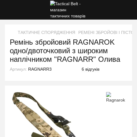
ТАКТИЧНЕ СПОРЯДЖЕННЯ
РЕМЕНІ ЗБРОЙОВІ І ПІСТОЛ
Ремінь збройовий RAGNAROK
одно/двоточковий з широким
наплічником "RAGNARR" Олива
Артикул:
RAGNARR3
6 відгуків