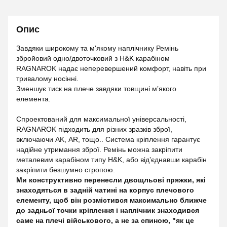
Опис
Завдяки широкому та м'якому наплічнику Ремінь
збройовий одно/двоточковий з H&K карабіном
RAGNAROK надає неперевершений комфорт, навіть при
тривалому носінні.
Зменшує тиск на плече завдяки товщині мʼякого
елемента.
Спроектований для максимальної універсальності,
RAGNAROK підходить для різних зразків зброї,
включаючи AK, АR, тощо.. Система кріплення гарантує
надійне утримання зброї. Ремінь можна закріпити
металевим карабіном типу H&K, або відʼєднавши карабін
закріпити безшумно стропою.
Ми конструктивно перенесли двощльові пряжки, які
знаходяться в задній чатині на корпус плечового
елементу, щоб він розмістився максимально ближче
до задньої точки кріплення і наплічник знаходився
саме на плечі військового, а не за спиною, "як це