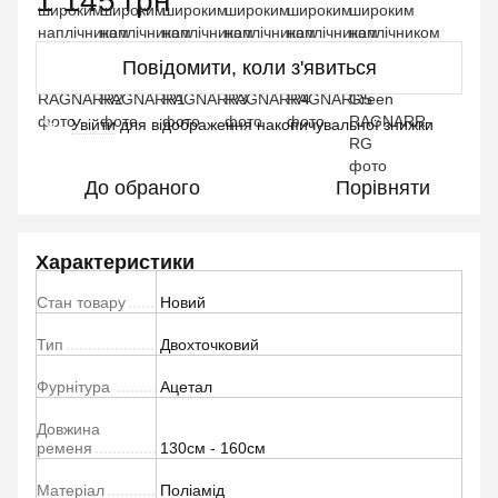
1 145 грн
Повідомити, коли з'явиться
Увійти
для відображення накопичувальної знижки
%
До обраного
Порівняти
Характеристики
Стан товару
Новий
Тип
Двохточковий
Фурнітура
Ацетал
Довжина
ременя
130см - 160см
Матеріал
Поліамід