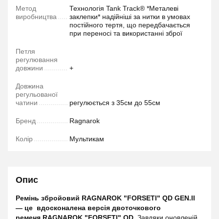
Метод
Технологія Tank Track® *Металеві
виробництва
заклепки* надійніші за нитки в умовах
постійного тертя, що передбачається
при переносі та використанні зброї
Петля
регулювання
довжини
+
Довжина
регульованої
чатини
регулюється з 35см до 55см
Бренд
Ragnarok
Колір
Мультикам
Опис
Ремінь збройовий RAGNAROK "FORSETI" QD GEN.II
— це вдосконалена версія двоточкового
ременя
RAGNAROK "FORSETI" QD
. Завдяки оновленій