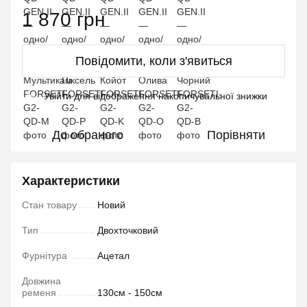
1 870 грн
Повідомити, коли з'явиться
Увійти
для відображення накопичувальної знижки
%
До обраного
Порівняти
Характеристики
Стан товару
Новий
Тип
Двохточковий
Фурнітура
Ацетал
Довжина
ременя
130см - 150см