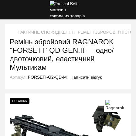
ТАКТИЧНЕ СПОРЯДЖЕННЯ
РЕМЕНІ ЗБРОЙОВІ І ПІСТОЛ
Ремінь збройовий RAGNAROK
"FORSETI" QD GEN.II — одно/
двоточковий, еластичний
Мультикам
Артикул:
FORSETI-G2-QD-M
Написати відгук
НОВИНКА