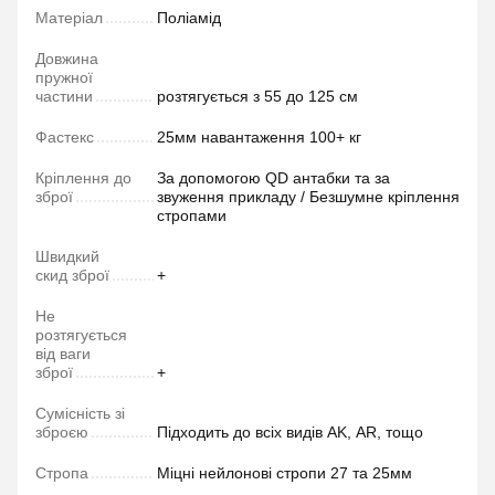
Матеріал
Поліамід
Довжина
пружної
частини
розтягується з 55 до 125 см
Фастекс
25мм навантаження 100+ кг
Кріплення до
За допомогою QD антабки та за
зброї
звуження прикладу / Безшумне кріплення
стропами
Швидкий
скид зброї
+
Не
розтягується
від ваги
зброї
+
Сумісність зі
зброєю
Підходить до всіх видів AK, АR, тощо
Стропа
Міцні нейлонові стропи 27 та 25мм