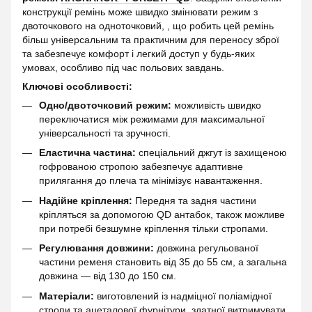
конструкції ремінь може швидко змінювати режим з
двоточкового на одноточковий, , що робить цей ремінь
більш універсальним та практичним для переносу зброї
та забезпечує комфорт і легкий доступ у будь-яких
умовах, особливо під час польових завдань.
Ключові особливості:
Одно/двоточковий режим:
можливість швидко
переключатися між режимами для максимальної
універсальності та зручності.
Еластична частина:
спеціальний джгут із захищеною
гофрованою стропою забезпечує адаптивне
прилягання до плеча та мінімізує навантаження.
Надійне кріплення:
Передня та задня частини
кріпляться за допомогою QD антабок, також можливе
при потребі безшумне кріплення тільки стропами.
Регулювання довжини:
довжина регульованої
частини ременя становить від 35 до 55 см, а загальна
довжина — від 130 до 150 см.
Матеріали:
виготовлений із надміцної поліамідної
стропи та ацеталової фурнітури, здатної витримувати