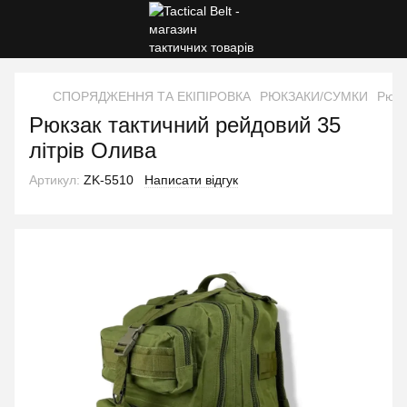
СПОРЯДЖЕННЯ ТА ЕКІПІРОВКА
РЮКЗАКИ/СУМКИ
Рюкз
Рюкзак тактичний рейдовий 35
літрів Олива
Артикул:
ZK-5510
Написати відгук