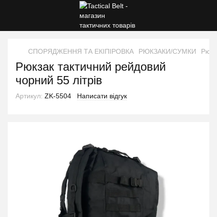
СПОРЯДЖЕННЯ ТА ЕКІПІРОВКА
РЮКЗАКИ/СУМКИ
Рюкз
Рюкзак тактичний рейдовий
чорний 55 літрів
Артикул:
ZK-5504
Написати відгук