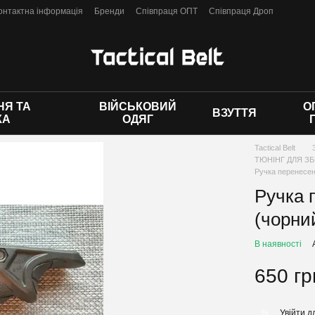
онтактна інформація
Бренди
Співпраця ОПТ
Співпраця Дроп
 оферти
Я ТА
ВІЙСЬКОВИЙ
О
ВЗУТТЯ
КА
ОДЯГ
Tactical Belt
ТЮНІНГ ДЛЯ ЗБ
Ручка перенесен
Ручка 
(чорни
В наявності
650 гр
Увійти
дл
%