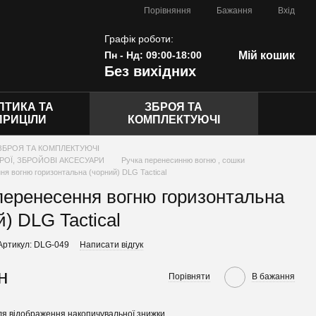
Порівняння
Бажання
Вхід
Графік роботи:
Пн - Нд: 09:00-18:00
Мій кошик
Без вихідних
ПТИКА ТА
ЗБРОЯ ТА
ПРИЦІЛИ
КОМПЛЕКТУЮЧІ
ЗБРОЯ ТА КОМПЛЕКТУЮЧІ
РОЇ, ЗБРОЙОВІ АКСЕСУАРИ
Ручка перенесинню вогню , сошки
ня вогню горизонтальна (чорний) DLG Tactical
перенесення вогню горизонтальна
й) DLG Tactical
Артикул: DLG-049
Написати відгук
н
Порівняти
В бажання
я відображення накопичувальної знижки