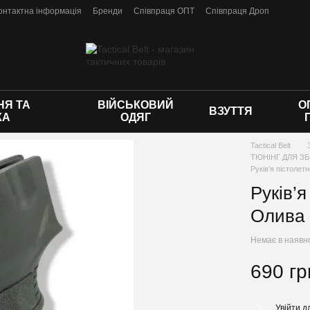
онтактна інформація
Бренди
Співпраця ОПТ
Співпраця Дроп
 оферти
Я ТА
ВІЙСЬКОВИЙ
О
ВЗУТТЯ
КА
ОДЯГ
Tactical Belt
ТЮНІНГ ДЛЯ ЗБ
Руків’я пістоле
Руків’
Олива
Немає в наявн
690 гр
Увійти
дл
%