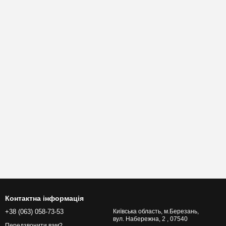
Контактна інформація
+38 (063) 058-73-53
Київська область, м.Березань,
вул. Набережна, 2 , 07540
Передзвонити вам?