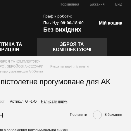
Порівняння
Бажання
Вхід
Графік роботи:
Пн - Нд: 09:00-18:00
Мій кошик
Без вихідних
ПТИКА ТА
ЗБРОЯ ТА
ПРИЦІЛИ
КОМПЛЕКТУЮЧІ
ЗБРОЯ ТА КОМПЛЕКТУЮЧІ
РОЇ, ЗБРОЙОВІ АКСЕСУАРИ
Рукоятки задні , пістолетні
тне прогумоване для АК Олива
я пістолетне прогумоване для АК
ості
Артикул: GT-1-O
Написати відгук
н
Порівняти
В бажання
я відображення накопичувальної знижки