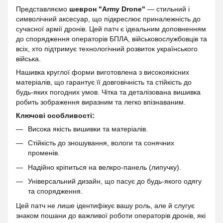
Представляємо
шеврон "Army Drone"
— стильний і
символічний аксесуар, що підкреслює приналежність до
сучасної армії дронів. Цей патч є ідеальним доповненням
до спорядження операторів БПЛА, військовослужбовців та
всіх, хто підтримує технологічний розвиток українського
війська.
Нашивка круглої форми виготовлена з високоякісних
матеріалів, що гарантує її довговічність та стійкість до
будь-яких погодних умов. Чітка та деталізована вишивка
робить зображення виразним та легко впізнаваним.
Ключові особливості:
Висока якість вишивки та матеріалів.
Стійкість до зношування, вологи та сонячних
променів.
Надійно кріпиться на велкро-панель (липучку).
Універсальний дизайн, що пасує до будь-якого одягу
та спорядження.
Цей патч не лише ідентифікує вашу роль, але й слугує
знаком пошани до важливої роботи операторів дронів, які