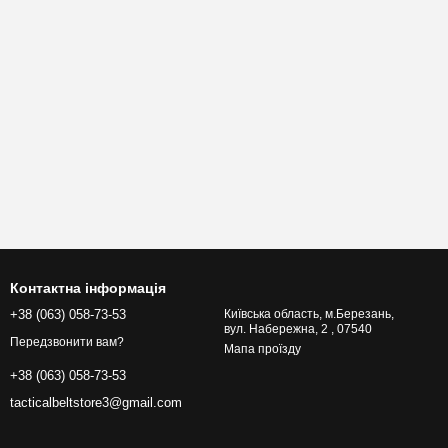
Контактна інформація
+38 (063) 058-73-53
Київська область, м.Березань,
вул. Набережна, 2 , 07540
Передзвонити вам?
Мапа проїзду
+38 (063) 058-73-53
tacticalbeltstore3@gmail.com