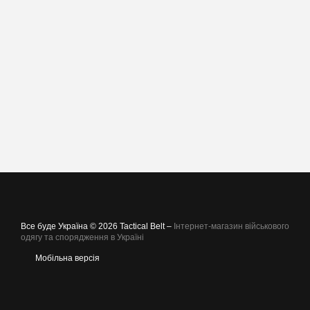
Все буде Україна © 2026 Tactical Belt –
Інтернет-магазин військового
одягу та спорядження в Україні
Мобільна версія