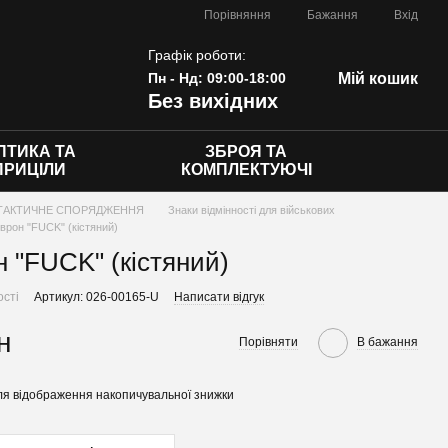
Порівняння
Бажання
Вхід
Графік роботи:
Пн - Нд: 09:00-18:00
Мій кошик
Без вихідних
ПТИКА ТА
ЗБРОЯ ТА
ПРИЦІЛИ
КОМПЛЕКТУЮЧІ
ТАКТИЧНЕ СПОРЯДЖЕННЯ
Знаки відмінності для військових
врон "FUCK" (кістяний)
 "FUCK" (кістяний)
ості
Артикул: 026-00165-U
Написати відгук
н
Порівняти
В бажання
я відображення накопичувальної знижки