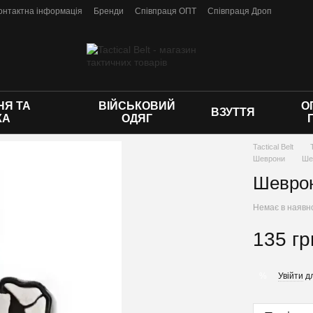
онтактна інформація
Бренди
Співпраця ОПТ
Співпраця Дроп
 оферти
Я ТА
ВІЙСЬКОВИЙ
О
ВЗУТТЯ
КА
ОДЯГ
Tactical Belt
Шеврони
Ше
Шеврон
Немає в наявн
135 гр
Увійти
дл
%