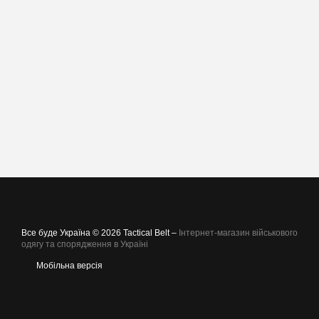
Все буде Україна © 2026 Tactical Belt –
Інтернет-магазин військового
одягу та спорядження в Україні
Мобільна версія