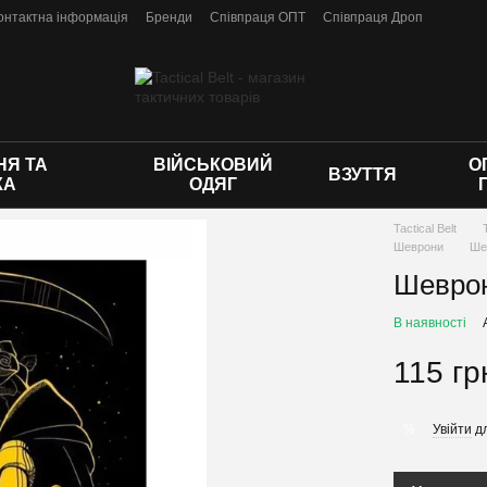
онтактна інформація
Бренди
Співпраця ОПТ
Співпраця Дроп
 оферти
Я ТА
ВІЙСЬКОВИЙ
О
ВЗУТТЯ
КА
ОДЯГ
Tactical Belt
Шеврони
Ше
Шеврон
В наявності
115 гр
Увійти
дл
%