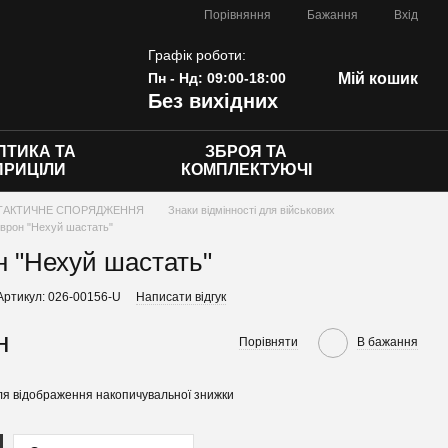
Порівняння
Бажання
Вхід
Графік роботи:
Пн - Нд: 09:00-18:00
Мій кошик
Без вихідних
ПТИКА ТА
ЗБРОЯ ТА
ПРИЦІЛИ
КОМПЛЕКТУЮЧІ
ТАКТИЧНЕ СПОРЯДЖЕННЯ
Знаки відмінності для військових
врон "Нехуй шастать"
 "Нехуй шастать"
Артикул: 026-00156-U
Написати відгук
н
Порівняти
В бажання
я відображення накопичувальної знижки