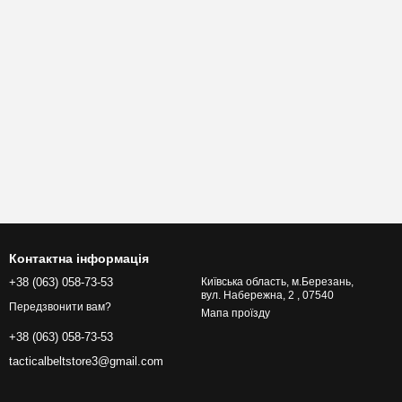
Контактна інформація
+38 (063) 058-73-53
Київська область, м.Березань,
вул. Набережна, 2 , 07540
Передзвонити вам?
Мапа проїзду
+38 (063) 058-73-53
tacticalbeltstore3@gmail.com