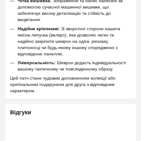
Чітка вишивка:
Зображення та напис нанесені за
допомогою сучасної машинної вишивки, що
забезпечує високу деталізацію та стійкість до
вицвітання.
Надійне кріплення:
Зі зворотної сторони нашита
якісна липучка (велкро), яка дозволяє легко та
надійно закріпити шеврон на одязі, рюкзаку,
плитоносці чи будь-якому іншому спорядженні з
відповідною панеллю.
Універсальність:
Шеврон додасть індивідуальності
вашому тактичному чи повсякденному образу.
Цей патч стане чудовим доповненням колекції або
оригінальним подарунком для друга з відповідним
характером.
Відгуки