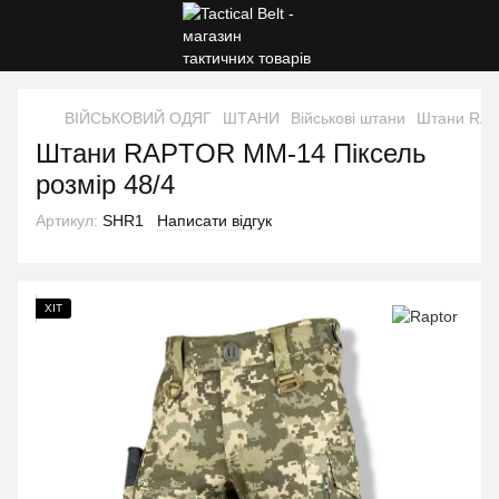
ВІЙСЬКОВИЙ ОДЯГ
ШТАНИ
Військові штани
Штани RAP
Штани RAPTOR ММ-14 Піксель
розмір 48/4
Артикул:
SHR1
Написати відгук
ХІТ