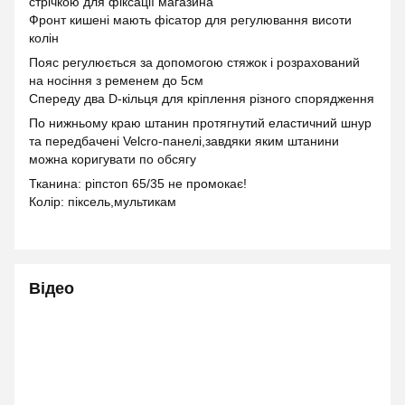
стрічкою для фіксації магазина
Фронт кишені мають фісатор для регулювання висоти
колін
Пояс регулюється за допомогою стяжок і розрахований
на носіння з ременем до 5см
Спереду два D-кільця для кріплення різного спорядження
По нижньому краю штанин протягнутий еластичний шнур
та передбачені Velcro-панелі,завдяки яким штанини
можна коригувати по обсягу
Тканина: ріпстоп 65/35 не промокає!
Колір: піксель,мультикам
Відео