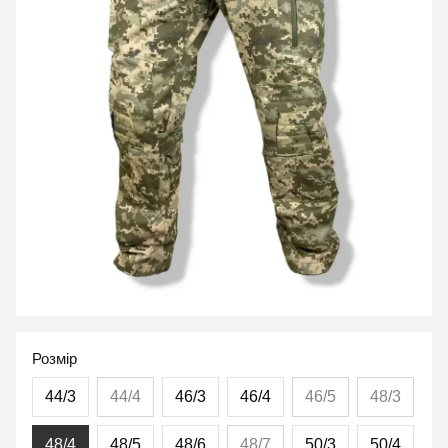
Розмір
44/3
44/4
46/3
46/4
46/5
48/3
48/4
48/5
48/6
48/7
50/3
50/4