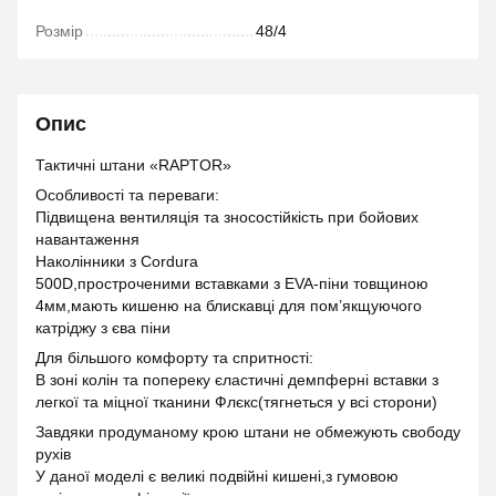
Розмір
48/4
Опис
Тактичні штани «RAPTOR»
Особливості та переваги:
Підвищена вентиляція та зносостійкість при бойових
навантаження
Наколінники з Cordura
500D,простроченими вставками з EVA-піни товщиною
4мм,мають кишеню на блискавці для пом’якщуючого
катріджу з єва піни
Для більшого комфорту та спритності:
В зоні колін та попереку єластичні демпферні вставки з
легкої та міцної тканини Флєкс(тягнеться у всі сторони)
Завдяки продуманому крою штани не обмежують свободу
рухів
У даної моделі є великі подвійні кишені,з гумовою