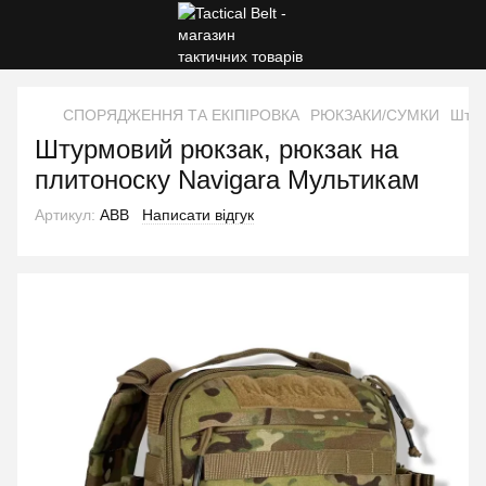
СПОРЯДЖЕННЯ ТА ЕКІПІРОВКА
РЮКЗАКИ/СУМКИ
Штур
Штурмовий рюкзак, рюкзак на
плитоноску Navigara Мультикам
Артикул:
ABB
Написати відгук