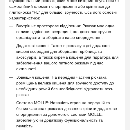
функціональний рюкзак, який може використовуватися як
самостійний елемент спорядження або кріпитися до
плитоноски "PL" для більшої зручності. Ось його основні
характеристики:
Внутрішнє просторове відділення: Рюкзак має одне
велике відділення всередині, що дозволяє зручно
організувати та зберігати ваше спорядження.
Додаткові кишені: Також в рюкзаку є дві додаткові
кишені всередині для зберігання дрібниць та
аксесуарів, а також окрема кишеня для гідратора для
забезпечення вашого питного режиму під час
активності.
Зовнішня кишеня: На передній частині рюкзака
розміщена велика кишеня для зручного доступу до
необхідних речей без необхідності відкривати весь
рюкзак.
Система MOLLE: Наявність строп на передній та
бічних частинах рюкзака дозволяє кріпити додаткове
спорядження за допомогою системи MOLLE,
забезпечуючи додаткову функціональність та
гнучкість.