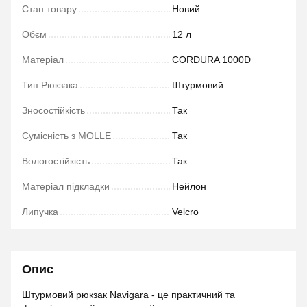
Стан товару
Новий
Обєм
12 л
Матеріал
CORDURA 1000D
Тип Рюкзака
Штурмовий
Зносостійкість
Так
Сумісність з MOLLE
Так
Вологостійкість
Так
Матеріал підкладки
Нейлон
Липучка
Velcro
Опис
Штурмовий рюкзак Navigara - це практичний та