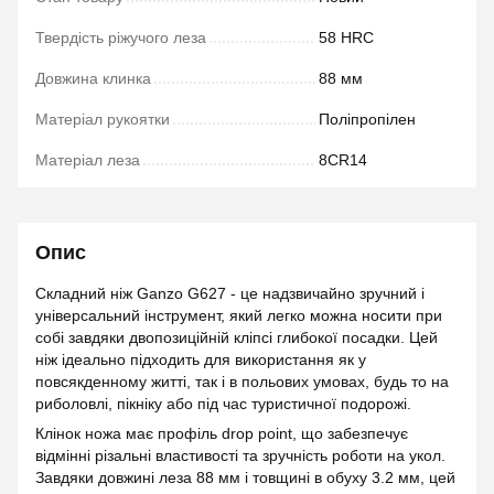
Твердість ріжучого леза
58 HRC
Довжина клинка
88 мм
Матеріал рукоятки
Поліпропілен
Матеріал леза
8CR14
Опис
Складний ніж Ganzo G627 - це надзвичайно зручний і
універсальний інструмент, який легко можна носити при
собі завдяки двопозиційній кліпсі глибокої посадки. Цей
ніж ідеально підходить для використання як у
повсякденному житті, так і в польових умовах, будь то на
риболовлі, пікніку або під час туристичної подорожі.
Клінок ножа має профіль drop point, що забезпечує
відмінні різальні властивості та зручність роботи на укол.
Завдяки довжині леза 88 мм і товщині в обуху 3.2 мм, цей