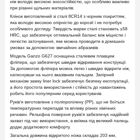
ніж володіє високою зносостійкістю, що особливо важливо
при різанні щільних матеріалів.
Клінок виготовлений зі сталі 8CR14 з чорним покриттям,
яка володіє високою опірністю до корозії і не потребує
особливого догляду. Твердість марки сталі становить ±58
HRC, що забезпечує оптимальний баланс між міцністю і
легкістю заточування, яке можна проводити в домашніх
умовах за допомогою звичайних абразивів.
Модель Ganzo G627 оснащена сталевим плавцем
фліпера, що забезпечує швидке відкривання конструкції.
За допомогою фліпера можна легко і швидко відкрити ніж,
натиснувши на нього вказівним пальцем. Запірний
механізм замку liner lock забезпечує безпеку експлуатації,
а його простота використання і стійкість до навантажень
робить його популярним серед користувачів.
Руків'я виготовлене з поліпропілену (PP), що не боїться
температурних перепадів та впливу різних хімічних
речовин. Рельєфна поверхня руків'я забезпечує надійний
захват під час використання, а виїмка під великий палець
додає додаткового комфорту.
Загальна довжина відкритого ножа складає 203 мм,