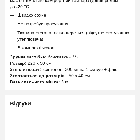
має оптимально комфортний температурний режим
до
-20 °C
Швидко сохне
Не потребує прасування
Тканина стегана, легко переться (відсутне скотуванню
утеплювача)
В комплекті чохол
Зручна застібка:
блискавка « V»
Розмір:
220 х 90 см
Утеплитювач:
синтепон 300 мг на 1 см куб + фліс
Згортається до розмірів:
50 х 40 см
Вага спального мішка:
3 кг
Відгуки