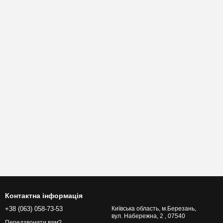
Контактна інформація
+38 (063) 058-73-53
Київська область, м.Березань,
вул. Набережна, 2 , 07540
Передзвонити вам?