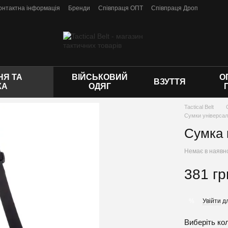
онтактна інформація
Бренди
Співпраця ОПТ
Співпраця Дроп
 оферти
Я ТА
ВІЙСЬКОВИЙ
О
ВЗУТТЯ
КА
ОДЯГ
Tactical Belt
Сумки універса
Сумка 
Немає в наявн
381 гр
Увійти
дл
%
Виберіть ко