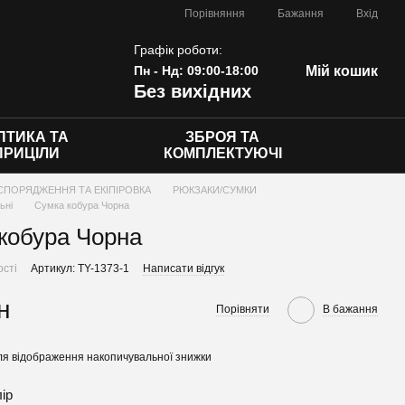
Порівняння
Бажання
Вхід
Графік роботи:
Пн - Нд: 09:00-18:00
Мій кошик
Без вихідних
ПТИКА ТА
ЗБРОЯ ТА
ПРИЦІЛИ
КОМПЛЕКТУЮЧІ
СПОРЯДЖЕННЯ ТА ЕКІПІРОВКА
РЮКЗАКИ/СУМКИ
льні
Сумка кобура Чорна
кобура Чорна
ості
Артикул: TY-1373-1
Написати відгук
н
Порівняти
В бажання
я відображення накопичувальної знижки
лір