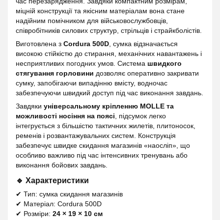
час перезарядження. Завдяки компактним розмірам,
міцній конструкції та якісним матеріалам вона стане
надійним помічником для військовослужбовців,
співробітників силових структур, стрільців і страйкболістів.
Виготовлена з
Cordura 500D
, сумка відзначається
високою стійкістю до стирання, механічних навантажень і
несприятливих погодних умов. Система
швидкого
стягування горловини
дозволяє оперативно закривати
сумку, запобігаючи випадінню вмісту, водночас
забезпечуючи швидкий доступ під час виконання завдань.
Завдяки
універсальному кріпленню MOLLE та
можливості носіння на поясі
, підсумок легко
інтегрується з більшістю тактичних жилетів, плитоносок,
ременів і розвантажувальних систем. Конструкція
забезпечує швидке скидання магазинів «наосліп», що
особливо важливо під час інтенсивних тренувань або
виконання бойових завдань.
🔹 Характеристики
✔ Тип: сумка скидання магазинів
✔ Матеріал: Cordura 500D
✔ Розміри:
24 × 19 × 10 см