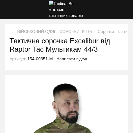
ВІЙСЬКОВИЙ ОДЯГ
СОРОЧКИ, КІТЕЛІ
Сорочки
Тактичн
Тактична сорочка Excalibur від
Raptor Tac Мультикам 44/3
Артикул:
154-00351-M
Написати відгук