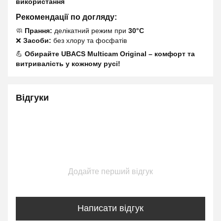
використання
Рекомендації по догляду:
🧼
Прання:
делікатний режим при
30°C
❌
Засоби:
без хлору та фосфатів
💪
Обирайте UBACS Multicam Original – комфорт та
витривалість у кожному русі!
Відгуки
Додайте перший відгук
Написати відгук