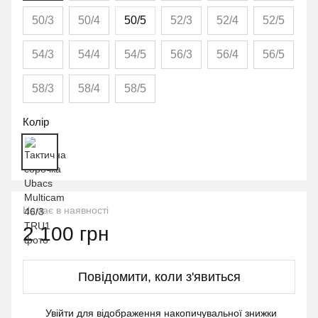
50/3
50/4
50/5
52/3
52/4
52/5
54/3
54/4
54/5
56/3
56/4
56/5
58/3
58/4
58/5
Колір
Немає в наявності
2 100 грн
Повідомити, коли з'явиться
Увійти
для відображення накопичувальної знижки
%