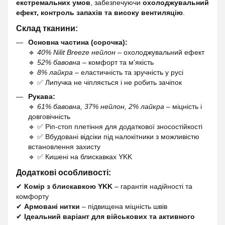
екстремальних умов
, забезпечуючи
охолоджувальний
ефект, контроль запахів та високу вентиляцію
.
Склад тканини:
Основна частина (сорочка):
🔹
40% Nilit Breeze нейлон
– охолоджувальний ефект
🔹
52% бавовна
– комфорт та м'якість
🔹
8% лайкра
– еластичність та зручність у русі
🔹 ✅ Липучка не чіпляється і не робить зачіпок
Рукава:
🔹
61% бавовна, 37% нейлон, 2% лайкра
– міцність і
довговічність
🔹 ✅ Ріп-стоп плетіння для додаткової зносостійкості
🔹 ✅ Вбудовані відсіки під налокітники з можливістю
встановлення захисту
🔹 ✅ Кишені на блискавках YKK
Додаткові особливості:
✔
Комір з блискавкою YKK
– гарантія надійності та
комфорту
✔
Армовані нитки
– підвищена міцність швів
✔
Ідеальний варіант для військових та активного