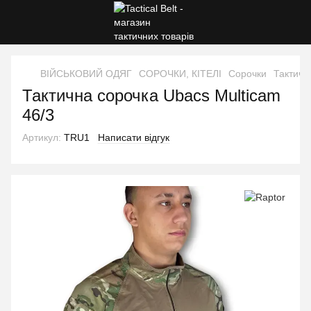
ВІЙСЬКОВИЙ ОДЯГ
СОРОЧКИ, КІТЕЛІ
Сорочки
Тактичн
Тактична сорочка Ubacs Multicam
46/3
Артикул:
TRU1
Написати відгук