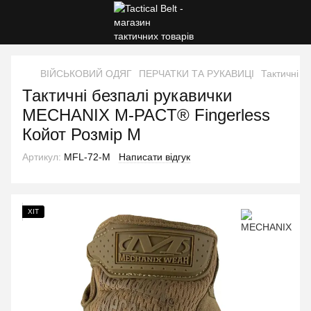
ВІЙСЬКОВИЙ ОДЯГ
ПЕРЧАТКИ ТА РУКАВИЦІ
Тактичні б
Тактичні безпалі рукавички
MECHANIX M-PACT® Fingerless
Койот Розмір M
Артикул:
MFL-72-M
Написати відгук
ХІТ