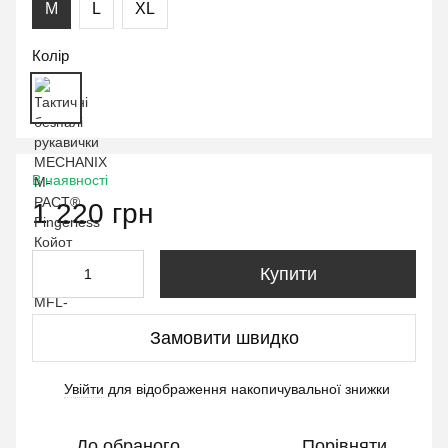
M
L
XL
Колір
В наявності
1 220 грн
Купити
Замовити швидко
Увійти
для відображення накопичувальної знижки
%
До обраного
Порівняти