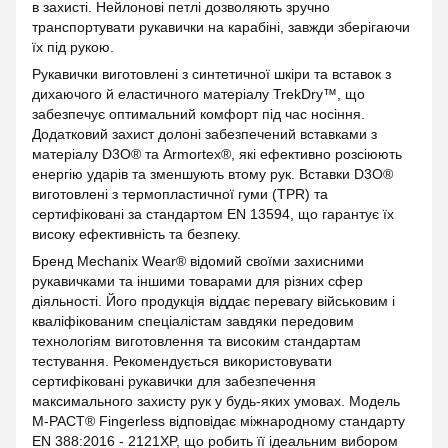
в захисті. Нейлонові петлі дозволяють зручно
транспортувати рукавички на карабіні, завжди зберігаючи
їх під рукою.
Рукавички виготовлені з синтетичної шкіри та вставок з
дихаючого й еластичного матеріалу TrekDry™, що
забезпечує оптимальний комфорт під час носіння.
Додатковий захист долоні забезпечений вставками з
матеріалу D3O® та Armortex®, які ефективно розсіюють
енергію ударів та зменшують втому рук. Вставки D3O®
виготовлені з термопластичної гуми (TPR) та
сертифіковані за стандартом EN 13594, що гарантує їх
високу ефективність та безпеку.
Бренд Mechanix Wear® відомий своїми захисними
рукавичками та іншими товарами для різних сфер
діяльності. Його продукція віддає перевагу військовим і
кваліфікованим спеціалістам завдяки передовим
технологіям виготовлення та високим стандартам
тестування. Рекомендується використовувати
сертифіковані рукавички для забезпечення
максимального захисту рук у будь-яких умовах. Модель
M-PACT® Fingerless відповідає міжнародному стандарту
EN 388:2016 - 2121XP, що робить її ідеальним вибором