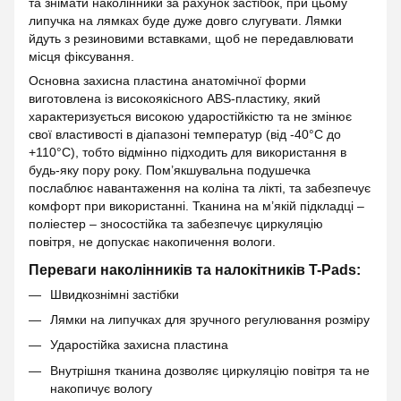
та знімати наколінники за рахунок застібок, при цьому
липучка на лямках буде дуже довго слугувати. Лямки
йдуть з резиновими вставками, щоб не передавлювати
місця фіксування.
Основна захисна пластина анатомічної форми
виготовлена із високоякісного ABS-пластику, який
характеризується високою ударостійкістю та не змінює
свої властивості в діапазоні температур (від -40°С до
+110°С), тобто відмінно підходить для використання в
будь-яку пору року. Пом’якшувальна подушечка
послаблює навантаження на коліна та лікті, та забезпечує
комфорт при використанні. Тканина на м’якій підкладці –
поліестер – зносостійка та забезпечує циркуляцію
повітря, не допускає накопичення вологи.
Переваги наколінників та налокітників T-Pads:
Швидкознімні застібки
Лямки на липучках для зручного регулювання розміру
Ударостійка захисна пластина
Внутрішня тканина дозволяє циркуляцію повітря та не
накопичує вологу