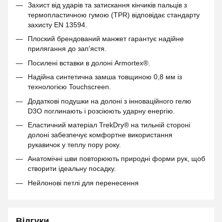
Захист від ударів та затискання кінчиків пальців з
термопластичною гумою (TPR) відповідає стандарту
захисту EN 13594.
Плоский брендований манжет гарантує надійне
прилягання до зап'ястя.
Посилені вставки в долоні Armortex®.
Надійна синтетична замша товщиною 0,8 мм із
технологією Touchscreen.
Додаткові подушки на долоні з інноваційного гелю
D3O поглинають і розсіюють ударну енергію.
Еластичний матеріал TrekDry® на тильній стороні
долоні забезпечує комфортне використання
рукавичок у теплу пору року.
Анатомічні шви повторюють природні форми рук, щоб
створити ідеальну посадку.
Нейлонові петлі для перенесення
Відгуки