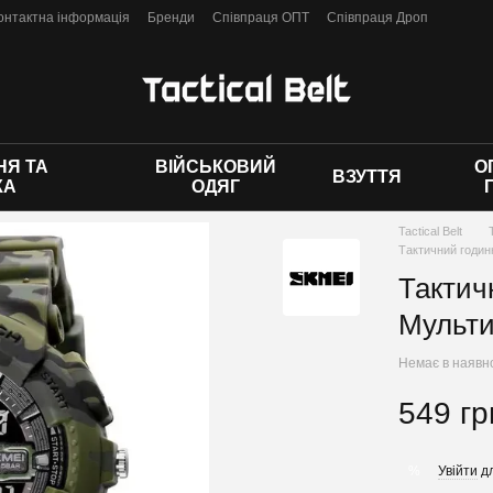
онтактна інформація
Бренди
Співпраця ОПТ
Співпраця Дроп
 оферти
Я ТА
ВІЙСЬКОВИЙ
О
ВЗУТТЯ
КА
ОДЯГ
Tactical Belt
Тактичний годи
Тактич
Мульт
Немає в наявн
549 гр
Увійти
дл
%