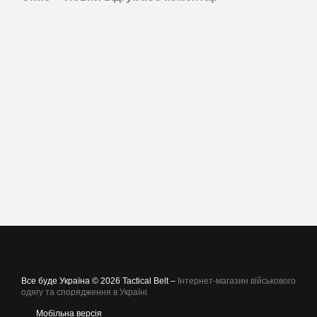
Все буде Україна © 2026 Tactical Belt –
Інтернет-магазин військового
одягу та спорядження в Україні
Мобільна версія