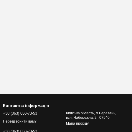
Контактна інформація
+38 (063) 058-73-53
Київська область, м.Березань,
вул. Набережна, 2 , 07540
Передзвонити вам?
Мапа проїзду
+38 (063) 058-73-53