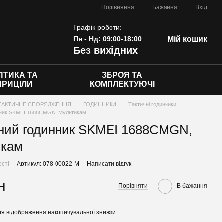
Порівняння
Бажання
Вхід
Графік роботи:
Пн - Нд: 09:00-18:00
Мій кошик
Без вихідних
ПТИКА ТА
ЗБРОЯ ТА
ПРИЦІЛИ
КОМПЛЕКТУЮЧІ
ТАКТИЧНЕ СПОРЯДЖЕННЯ
ГОДИННИКИ
Тактичні годинники
нник SKMEI 1688CMGN, Мультикам
ний годинник SKMEI 1688CMGN,
икам
ості
Артикул: 078-00022-M
Написати відгук
н
Порівняти
В бажання
я відображення накопичувальної знижки